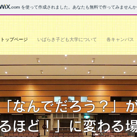
.com
を使って作成されました。あなたも無料で作ってみませんか
トップページ
いばらき子ども大学について
各キャンパス
「なんでだろう？」
るほど！」に変わる